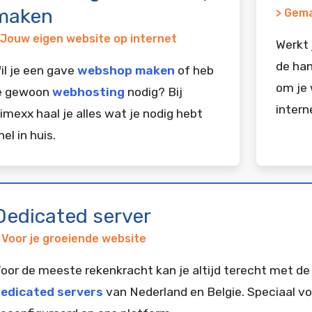
maken
> Gema
 Jouw eigen website op internet
Werkt 
de han
il je een gave
webshop maken
of heb
om je 
e gewoon
webhosting
nodig? Bij
intern
imexx haal je alles wat je nodig hebt
nel in huis.
Dedicated server
 Voor je groeiende website
oor de meeste rekenkracht kan je altijd terecht met de
edicated servers
van Nederland en Belgie. Speciaal vo