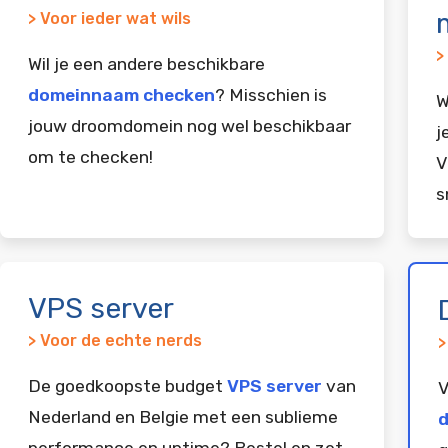
> Voor ieder wat wils
>
Wil je een andere beschikbare
domeinnaam checken
? Misschien is
W
jouw droomdomein nog wel beschikbaar
j
om te checken!
V
s
VPS server
> Voor de echte nerds
>
De goedkoopste budget
VPS server
van
V
Nederland en Belgie met een sublieme
d
performance en uptime? Bestel en zet