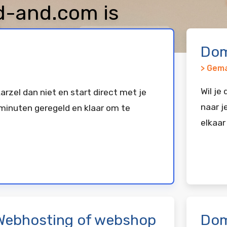
-and.com is
keerd bij
Vimexx
Dom
> Gema
Wil je
arzel dan niet en start direct met je
naar j
minuten geregeld en klaar om te
elkaar
Webhosting of webshop
Dom